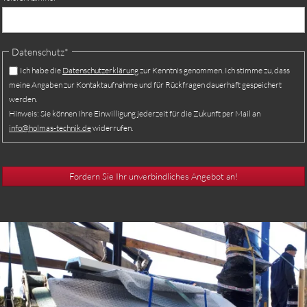
Datenschutz
*
Ich habe die
Daten­schutz­er­klä­rung
zur Kennt­nis ge­nom­men. Ich stimme zu, dass
meine An­gaben zur Kontakt­auf­na­hme und für Rück­fra­gen dauer­haft ge­spei­chert
wer­den.
Hin­weis: Sie kön­nen Ihre Ein­wil­li­gung jeder­zeit für die Zu­kunft per Mail an
info@holmas-technik.de
wider­rufen.
Fordern Sie Ihr unverbindliches Angebot an!