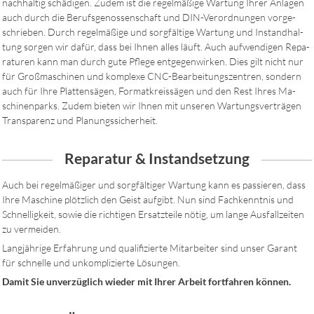
nach­haltig schä­digen. Zudem ist die re­gel­mäßige War­tung Ihrer An­lagen
auch durch die Be­rufs­ge­nos­sen­schaft und DIN-Ver­ord­nun­gen vor­ge­
schrie­ben. Durch re­gel­mä­ßi­ge und sorg­fältige War­tung und In­stand­hal­
tung sorgen wir dafür, dass bei Ihnen alles läuft. Auch auf­wen­digen Re­pa­
ra­turen kann man durch gute Pflege ent­gegen­wirken. Dies gilt nicht nur
für Groß­ma­schinen und kom­plexe CNC-Be­ar­bei­tungs­zen­tren, son­dern
auch für Ihre Plat­ten­sägen, Format­kreis­sägen und den Rest Ihres Ma­
schi­nen­parks. Zudem bieten wir Ihnen mit un­se­ren War­tungs­ver­trägen
Trans­parenz und Pla­nungs­sich­er­heit.
Reparatur & Instandsetzung
Auch bei regel­mäßiger und sorg­fäl­tiger War­tung kann es passie­ren, dass
Ihre Maschine plötzlich den Geist aufgibt. Nun sind Fach­kennt­nis und
Schnellig­keit, sowie die rich­ti­gen Er­satz­teile nötig, um lan­ge Aus­fall­zei­ten
zu ver­mei­den.
Lang­jährige Er­fah­rung und quali­fi­zier­te Mit­ar­bei­ter sind unser Garant
für schnel­le und un­kom­pli­zierte Lö­sun­gen.
Damit Sie unverzüglich wieder mit Ihrer Arbeit fortfahren können.