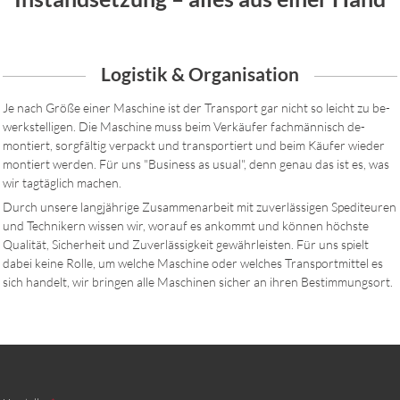
Logistik & Organisation
Je nach Größe einer Maschine ist der Trans­port gar nicht so leicht zu be­
werk­stelli­gen. Die Maschine muss beim Ver­käufer fach­männisch de­
montiert, sorg­fältig ver­packt und trans­por­tiert und beim Käufer wieder
mon­tiert werden. Für uns "Business as usual", denn genau das ist es, was
wir tag­täglich machen.
Durch unsere lang­jäh­ri­ge Zu­sam­men­arbeit mit zu­ver­lässigen Spe­di­teuren
und Tech­nikern wissen wir, worauf es an­kommt und kön­nen höchste
Qua­lität, Sicher­heit und Zu­ver­lässig­keit ge­währ­leis­ten. Für uns spielt
dabei keine Rolle, um welche Maschine oder welches Trans­port­mit­tel es
sich han­delt, wir bringen alle Ma­schinen sicher an ihren Be­stim­mungs­ort.