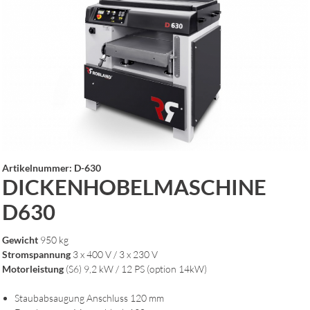
Artikelnummer: D-630
DICKENHOBELMASCHINE
D
630
Gewicht
950 kg
Stromspannung
3 x 400 V / 3 x 230 V
Motorleistung
(S6) 9,2 kW / 12 PS (option 14kW)
Staubabsaugung Anschluss 120 mm